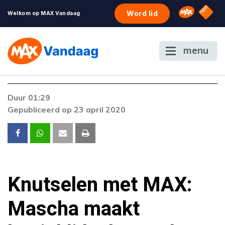
NPO S
Omroep 
Word lid
Welkom op MAX Vandaag
menu
Duur 01:29
Gepubliceerd op 23 april 2020
Knutselen met MAX:
Mascha maakt