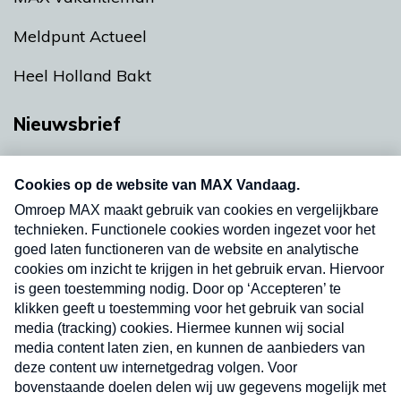
Meldpunt Actueel
Heel Holland Bakt
Nieuwsbrief
Neem hier een gratis abonnement op onze
nieuwsbrief. Elke vrijdag- en dinsdagochtend in
uw mailbox.
Verzend