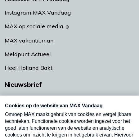
Instagram MAX Vandaag
MAX op sociale media
MAX vakantieman
Meldpunt Actueel
Heel Holland Bakt
Nieuwsbrief
Neem hier een gratis abonnement op onze
nieuwsbrief. Elke vrijdag- en dinsdagochtend in
uw mailbox.
Verzend