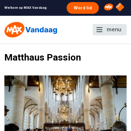
NPO S
Omroep 
Word lid
Welkom op MAX Vandaag
menu
Matthaus Passion