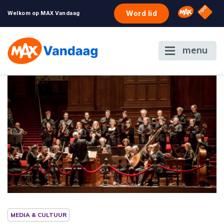
NPO S
Omroep 
Word lid
Welkom op MAX Vandaag
menu
MEDIA & CULTUUR