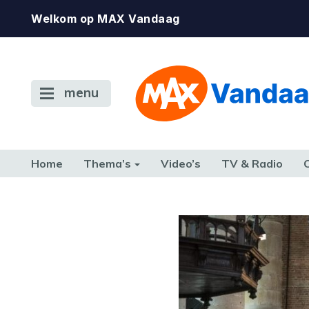
Welkom op MAX Vandaag
menu
Home
Thema’s
Video’s
TV & Radio
CONSUMENT
ETEN & DRINKEN
FAMILIE & RELATIE
GELD, W
TERUG NAAR TOEN