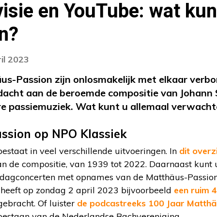
evisie en YouTube: wat kun
n?
il 2023
us-Passion zijn onlosmakelijk met elkaar verb
dacht aan de beroemde compositie van Johann 
e passiemuziek. Wat kunt u allemaal verwach
ssion op NPO Klassiek
staat in veel verschillende uitvoeringen. In
dit overz
n de compositie, van 1939 tot 2022. Daarnaast kunt
agconcerten met opnames van de Matthäus-Passion t
eeft op zondag 2 april 2023 bijvoorbeeld
een ruim 
ebracht. Of luister
de podcastreeks 100 Jaar Matthä
 bestaan van de Nederlandse Bachvereniging.