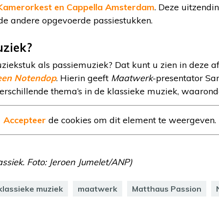
 Kamerorkest en Cappella Amsterdam
. Deze uitzendi
s de andere opgevoerde passiestukken.
uziek?
iekstuk als passiemuziek? Dat kunt u zien in deze af
 een Notendop
. Hierin geeft
Maatwerk
-presentator Sa
verschillende thema’s in de klassieke muziek, waaron
Accepteer
de cookies om dit element te weergeven.
assiek. Foto: Jeroen Jumelet/ANP)
klassieke muziek
maatwerk
Matthaus Passion