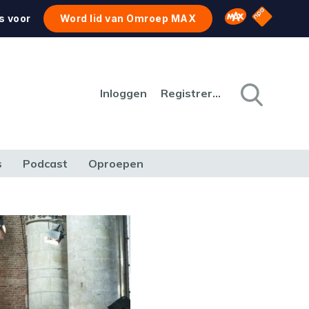
NPO Star
Omroep MAX
s voor
Word lid van Omroep MAX
Inloggen
Registreren
s
Podcast
Oproepen
CULTUUR
NATUUR & MILIEU
REIZEN & VERKEER