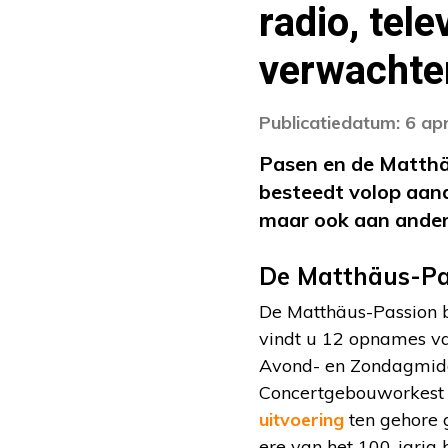
radio, tel
verwachte
Publicatiedatum: 6 apr
Pasen en de Matthä
besteedt volop aan
maar ook aan ander
De Matthäus-Pa
De Matthäus-Passion be
vindt u 12 opnames va
Avond- en Zondagmidd
Concertgebouworkest h
uitvoering
ten gehore g
ere van het 100-jarig