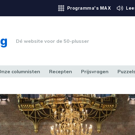
Programma's MAX
Lee
Dé website voor de 50-plusser
Onze columnisten
Recepten
Prijsvragen
Puzzel
ERK & RECHT
GEZONDHEID & SPORT
HUIS, TUIN & HOBBY
MEDIA & 