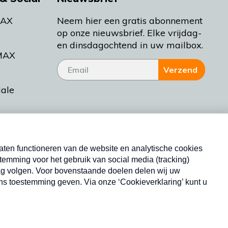
MAX
Neem hier een gratis abonnement
op onze nieuwsbrief. Elke vrijdag-
en dinsdagochtend in uw mailbox.
MAX
Verzend
iale
tieman
ctueel
Nieuwsbrief
d Bakt
Neem hier een gratis abonnement op onze
nieuwsbrief. Elke vrijdag- en dinsdagochtend in uw
mailbox.