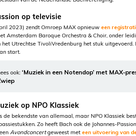
sion op televisie
april 2023) zendt Omroep MAX opnieuw
een registrat
Het Amsterdam Baroque Orchestra & Choir, onder leidi
n het Utrechtse TivoliVredenburg het stuk uitgevoerd
n start.
‘Muziek in een Notendop’ met MAX-pre
ees ook:
Zwiep
uziek op NPO Klassiek
s de bekendste van allemaal, maar NPO Klassiek bes
assiestukken. Zo heeft Bach ook de Johannes-Passio
 een
Avondconcert
geweest met
een uitvoering van d