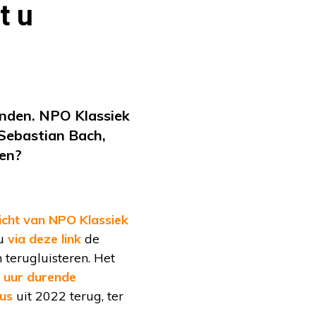
t u
onden. NPO Klassiek
Sebastian Bach,
ten?
icht van NPO Klassiek
 u
via deze link
de
erugluisteren. Het
4 uur durende
us
uit 2022 terug, ter