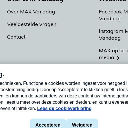
Over MAX Vandaag
Facebook 
Vandaag
Veelgestelde vragen
Instagram 
Contact
Vandaag
MAX op soc
media
MAX vakan
Meldpunt A
Heel Hollan