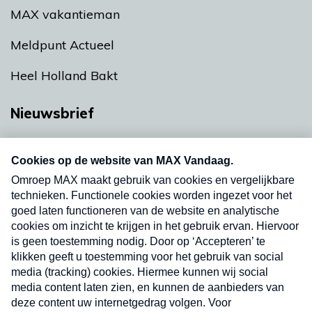
MAX vakantieman
Meldpunt Actueel
Heel Holland Bakt
Nieuwsbrief
Neem hier een gratis abonnement op onze
nieuwsbrief. Elke vrijdag- en dinsdagochtend in
uw mailbox.
Verzend