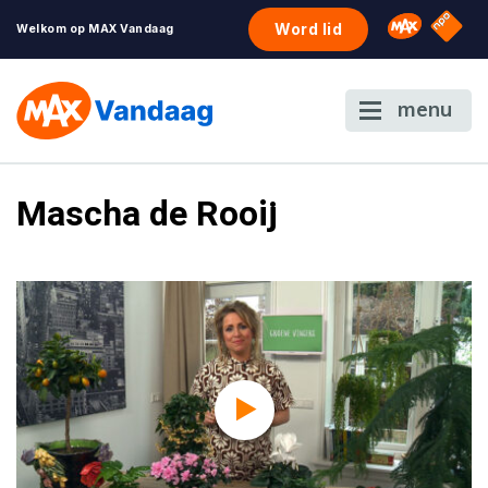
NPO S
Omroep 
Word lid
Welkom op MAX Vandaag
menu
Mascha de Rooij