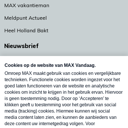
MAX vakantieman
Meldpunt Actueel
Heel Holland Bakt
Nieuwsbrief
Neem hier een gratis abonnement op onze
nieuwsbrief. Elke vrijdag- en dinsdagochtend in
uw mailbox.
Verzend