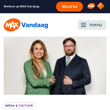
NPO S
Omroep 
Word lid
Welkom op MAX Vandaag
menu
MEDIA & CULTUUR