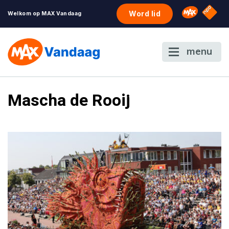
NPO S
Omroep 
Word lid
Welkom op MAX Vandaag
menu
Mascha de Rooij