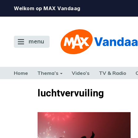
Welkom op MAX Vandaag
menu
Home
Thema’s
Video’s
TV & Radio
CONSUMENT
ETEN & DRINKEN
FAMILIE & RELATIE
GELD, W
luchtvervuiling
TERUG NAAR TOEN