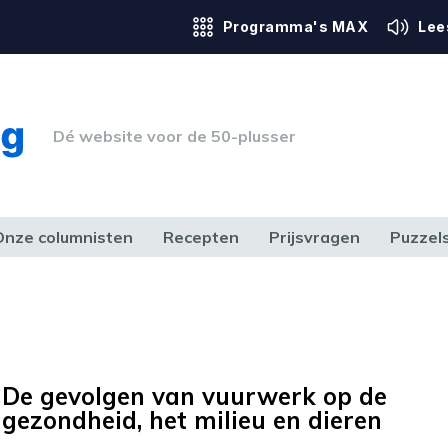
Programma's MAX
Lee
Dé website voor de 50-plusser
Onze columnisten
Recepten
Prijsvragen
Puzzel
ERK & RECHT
GEZONDHEID & SPORT
HUIS, TUIN & HOBBY
MEDIA & 
De gevolgen van vuurwerk op de
gezondheid, het milieu en dieren