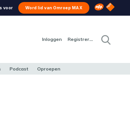
NPO Star
Omroep MAX
s voor
Word lid van Omroep MAX
Inloggen
Registreren
s
Podcast
Oproepen
CULTUUR
NATUUR & MILIEU
REIZEN & VERKEER