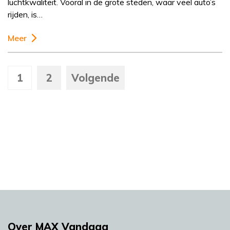
luchtkwaliteit. Vooral in de grote steden, waar veel auto’s
rijden, is…
Meer
1
2
Volgende
Over MAX Vandaag