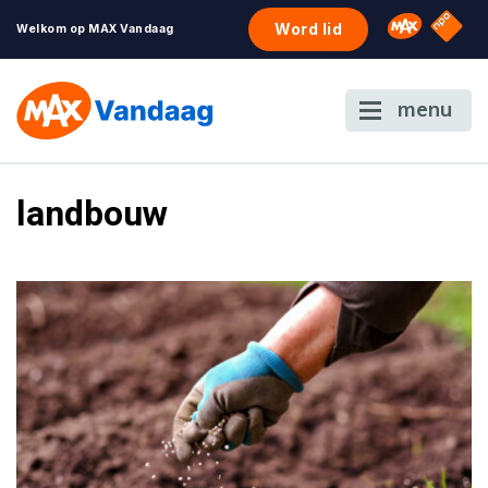
NPO S
Omroep 
Word lid
Welkom op MAX Vandaag
menu
landbouw