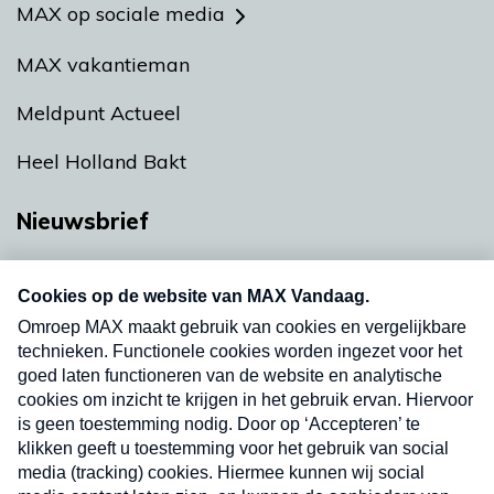
MAX op sociale media
MAX vakantieman
Meldpunt Actueel
Heel Holland Bakt
Nieuwsbrief
Neem hier een gratis abonnement op onze
nieuwsbrief. Elke vrijdag- en dinsdagochtend in
uw mailbox.
Verzend