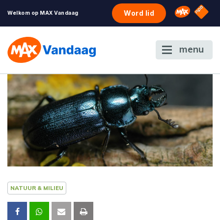
NPO S
Omroep 
Word lid
Welkom op MAX Vandaag
menu
NATUUR & MILIEU