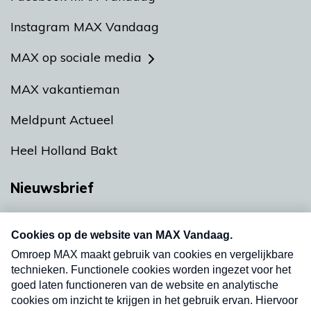
Instagram MAX Vandaag
MAX op sociale media
MAX vakantieman
Meldpunt Actueel
Heel Holland Bakt
Nieuwsbrief
Neem hier een gratis abonnement op onze
nieuwsbrief. Elke vrijdag- en dinsdagochtend in
uw mailbox.
Verzend