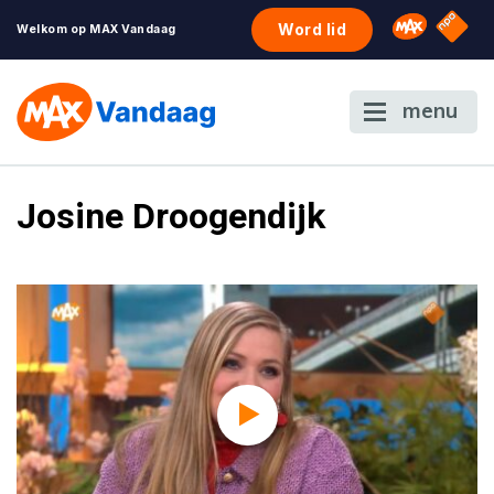
NPO S
Omroep 
Word lid
Welkom op MAX Vandaag
menu
Josine Droogendijk