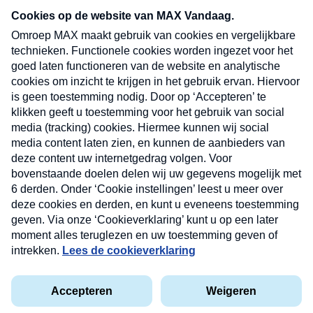
nieuwsbrief. Elke vrijdag- en dinsdagochtend in
uw mailbox.
Verzend
Nieuwsbrief
Neem hier een gratis abonnement op onze
nieuwsbrief. Elke vrijdag- en dinsdagochtend in uw
mailbox.
Contact
Algemene voorwaarden
Privacyverklaring
Cookieverklaring
Kwetsbaarheid melden
privacyverklaring