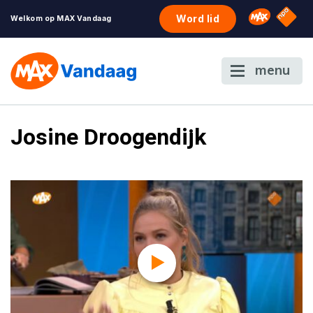
NPO S
Omroep 
Word lid
Welkom op MAX Vandaag
menu
Josine Droogendijk