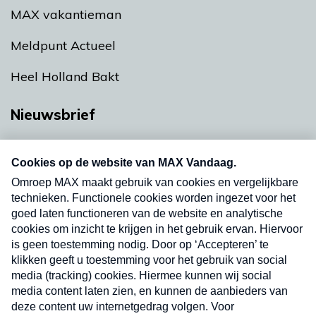
MAX vakantieman
Meldpunt Actueel
Heel Holland Bakt
Nieuwsbrief
Neem hier een gratis abonnement op onze
nieuwsbrief. Elke vrijdag- en dinsdagochtend in
uw mailbox.
Verzend