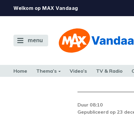
Welkom op MAX Vandaag
menu
Home
Thema’s
Video’s
TV & Radio
CONSUMENT
ETEN & DRINKEN
FAMILIE & RELATIE
GELD, W
TERUG NAAR TOEN
Duur 08:10
De gewenste st
Gepubliceerd op 23 de
beschikbaar. Als he
neem dan contact