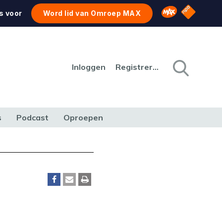
NPO Star
Omroep MAX
s voor
Word lid van Omroep MAX
Inloggen
Registreren
s
Podcast
Oproepen
CULTUUR
NATUUR & MILIEU
REIZEN & VERKEER