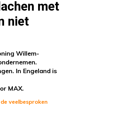
 lachen met
n niet
oning Willem-
 ondernemen.
gen. In Engeland is
oor MAX.
r
de veelbesproken