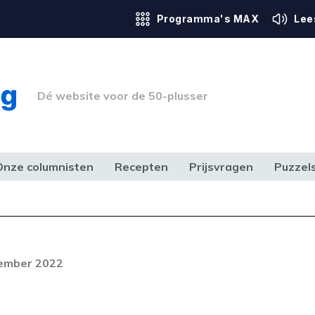
Programma's MAX
Lee
Dé website voor de 50-plusser
Onze columnisten
Recepten
Prijsvragen
Puzzel
ERK & RECHT
GEZONDHEID & SPORT
HUIS, TUIN & HOBBY
MEDIA & 
Foutcode 403
ream is op dit moment niet
cember 2022
t probleem zich blijft voordoen,
 op met onze klantenservice.