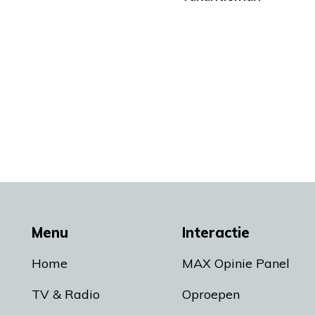
Menu
Interactie
Home
MAX Opinie Panel
TV & Radio
Oproepen