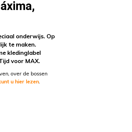
Máxima,
ciaal onderwijs. Op
ijk te maken.
e kledinglabel
Tijd voor MAX.
en, over de bossen
kunt u hier lezen
.