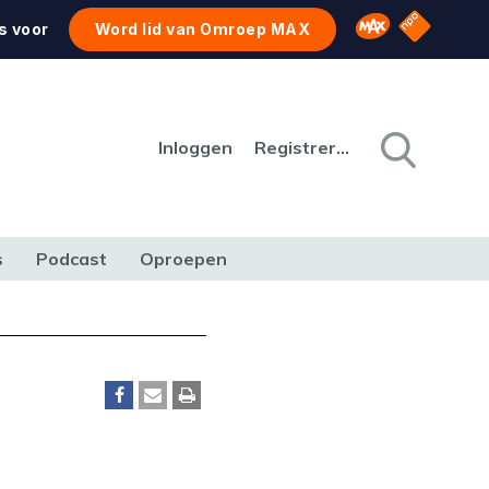
NPO Star
Omroep MAX
s voor
Word lid van Omroep MAX
Inloggen
Registreren
s
Podcast
Oproepen
CULTUUR
NATUUR & MILIEU
REIZEN & VERKEER