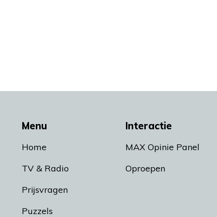
Menu
Interactie
Home
MAX Opinie Panel
TV & Radio
Oproepen
Prijsvragen
Puzzels