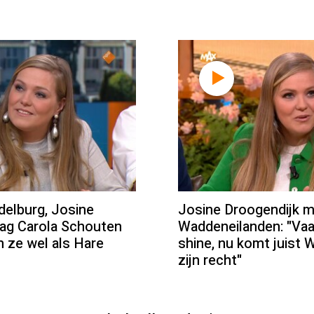
elburg, Josine
Josine Droogendijk m
zag Carola Schouten
Waddeneilanden: "Va
m ze wel als Hare
shine, nu komt juist 
zijn recht"