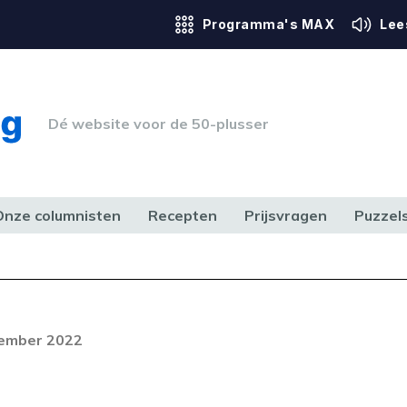
Programma's MAX
Lee
Dé website voor de 50-plusser
Onze columnisten
Recepten
Prijsvragen
Puzzel
ERK & RECHT
GEZONDHEID & SPORT
HUIS, TUIN & HOBBY
MEDIA & 
Foutcode 403
ream is op dit moment niet
vember 2022
t probleem zich blijft voordoen,
 op met onze klantenservice.