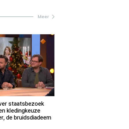
Meer
ver staatsbezoek
en kledingkeuze
er, de bruidsdiadeem