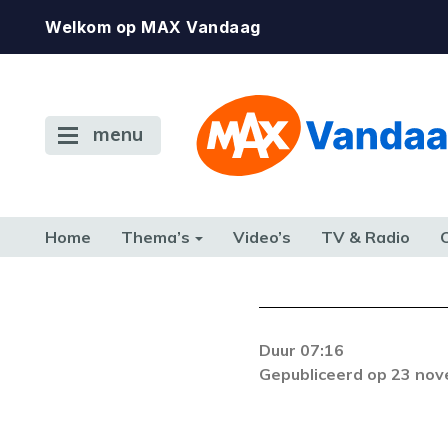
Welkom op MAX Vandaag
menu
Home
Thema’s
Video’s
TV & Radio
CONSUMENT
ETEN & DRINKEN
FAMILIE & RELATIE
GELD, W
TERUG NAAR TOEN
Duur 07:16
De gewenste st
Gepubliceerd op 23 no
beschikbaar. Als he
neem dan contact