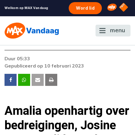
NPO S
Omroep 
Word lid
Welkom op MAX Vandaag
menu
Foutcode 403
Duur 05:33
De gewenste stream is op dit moment niet
Gepubliceerd op 10 februari 2023
beschikbaar. Als het probleem zich blijft
voordoen, neem dan contact op met onze
klantenservice.
Amalia openhartig over
bedreigingen, Josine