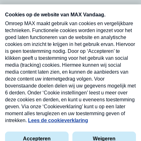
Neem hier een gratis abonnement op onze
nieuwsbrief. Elke vrijdag- en dinsdagochtend in
uw mailbox.
Verzend
Nieuwsbrief
Neem hier een gratis abonnement op onze
nieuwsbrief. Elke vrijdag- en dinsdagochtend in uw
mailbox.
Contact
Algemene voorwaarden
Privacyverklaring
Cookieverklaring