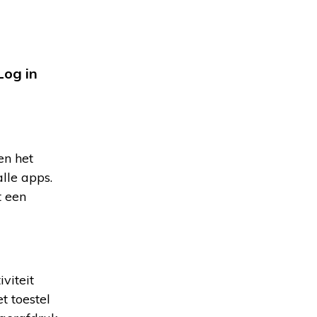
Log in
en het
lle apps.
t een
viteit
t toestel