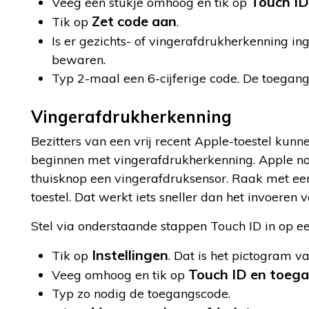
Touch ID
Veeg een stukje omhoog en tik op
Zet code aan
Tik op
.
Is er gezichts- of vingerafdrukherkenning i
bewaren.
Typ 2-maal een 6-cijferige code. De toegangs
Vingerafdrukherkenning
Bezitters van een vrij recent Apple-toestel kun
beginnen met vingerafdrukherkenning. Apple noe
thuisknop een vingerafdruksensor. Raak met een
toestel. Dat werkt iets sneller dan het invoeren
Stel via onderstaande stappen Touch ID in op ee
Instellingen
Tik op
. Dat is het pictogram v
Touch ID en toeg
Veeg omhoog en tik op
Typ zo nodig de toegangscode.