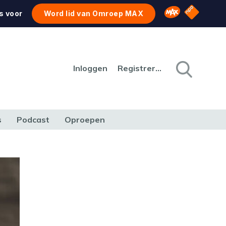
NPO Star
Omroep MAX
s voor
Word lid van Omroep MAX
Inloggen
Registreren
s
Podcast
Oproepen
CULTUUR
NATUUR & MILIEU
REIZEN & VERKEER