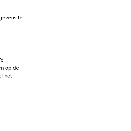
evens te
We
en op de
l het