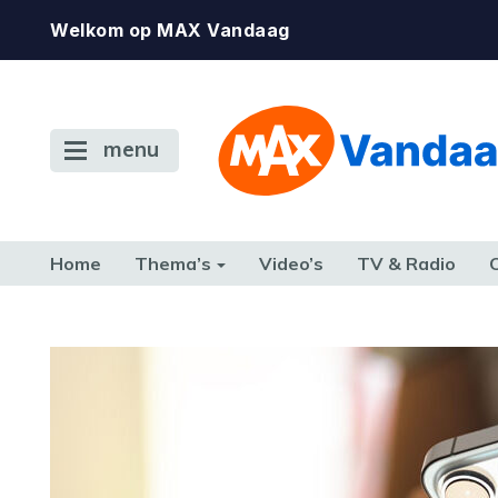
Welkom op MAX Vandaag
menu
Home
Thema’s
Video’s
TV & Radio
CONSUMENT
ETEN & DRINKEN
FAMILIE & RELATIE
GELD, W
TERUG NAAR TOEN