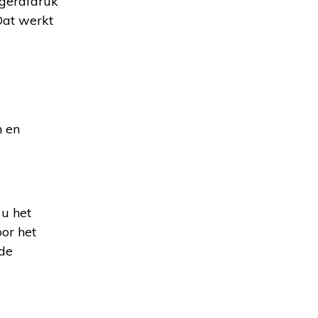
ngerafdruk
Dat werkt
n en
u het
oor het
 de