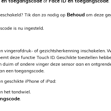
en toegangscode
Face ID en toegangscode
of
.
Behoud
ngeschakeld? Tik dan zo nodig op
om deze geg
code is nu ingesteld.
nen vingerafdruk- of gezichtsherkenning inschakelen. 
mt deze functie Touch ID. Geschikte toestellen hebb
 duim of andere vinger deze sensor aan en ontgrende
 van een toegangscode.
n geschikte iPhone of iPad:
an het tandwiel.
angscode
.