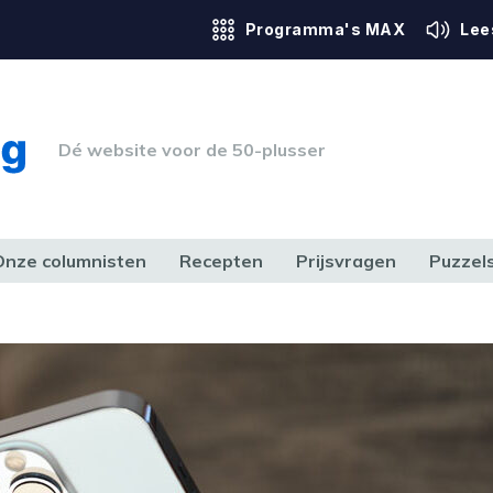
Programma's MAX
Lee
Dé website voor de 50-plusser
Onze columnisten
Recepten
Prijsvragen
Puzzel
ERK & RECHT
GEZONDHEID & SPORT
HUIS, TUIN & HOBBY
MEDIA & 