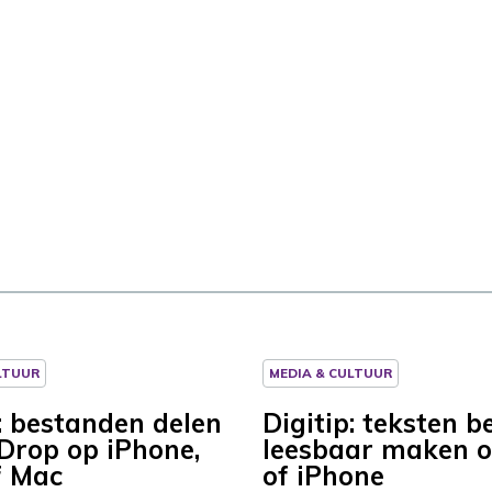
LTUUR
MEDIA & CULTUUR
p: bestanden delen
Digitip: teksten b
rDrop op iPhone,
leesbaar maken o
f Mac
of iPhone