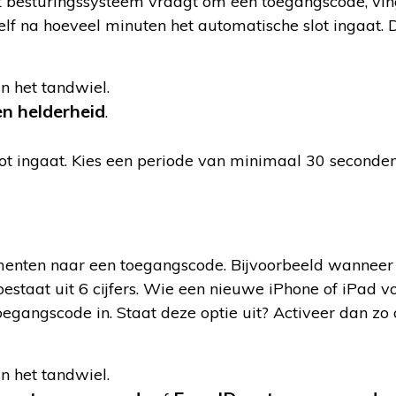
. Het besturingssysteem vraagt om een toegangscode, vi
zelf na hoeveel minuten het automatische slot ingaat. 
an het tandwiel.
n helderheid
.
lot ingaat. Kies een periode van minimaal 30 seconde
menten naar een toegangscode. Bijvoorbeeld wanneer 
estaat uit 6 cijfers. Wie een nieuwe iPhone of iPad v
 toegangscode in. Staat deze optie uit? Activeer dan zo
an het tandwiel.