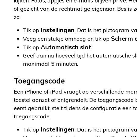
kijken. Foto’s, appjes en e-mails blijven privé
of gezicht van de rechtmatige eigenaar. Beslis 
zo:
Instellingen
Tik op
. Dat is het pictogram v
Scherm e
Veeg een stukje omhoog en tik op
Automatisch slot
Tik op
.
Geef aan na hoeveel tijd het automatische s
maximaal 5 minuten.
Toegangscode
Een iPhone of iPad vraagt op verschillende mo
toestel aanzet of ontgrendelt. De toegangscode b
eerst gebruikt, stelt tijdens de configuratie een
toegangscode:
Instellingen
Tik op
. Dat is het pictogram v