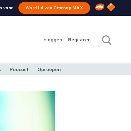
NPO Star
Omroep MAX
s voor
Word lid van Omroep MAX
Inloggen
Registreren
s
Podcast
Oproepen
CULTUUR
NATUUR & MILIEU
REIZEN & VERKEER