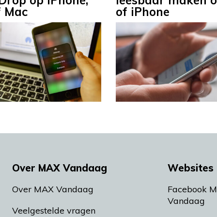
rDrop op iPhone,
leesbaar maken o
f Mac
of iPhone
Over MAX Vandaag
Websites 
Over MAX Vandaag
Facebook 
Vandaag
Veelgestelde vragen