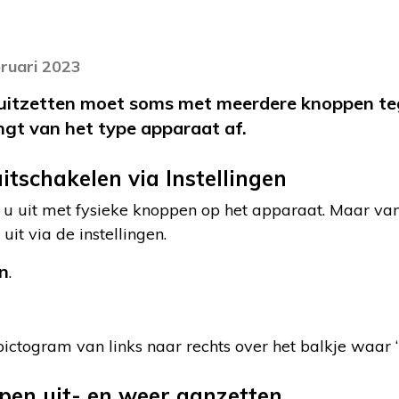
bruari 2023
 uitzetten moet soms met meerdere knoppen teg
gt van het type apparaat af.
itschakelen via Instellingen
t u uit met fysieke knoppen op het apparaat. Maar v
it via de instellingen.
en
.
pictogram van links naar rechts over het balkje waar ‘Z
pen uit- en weer aanzetten