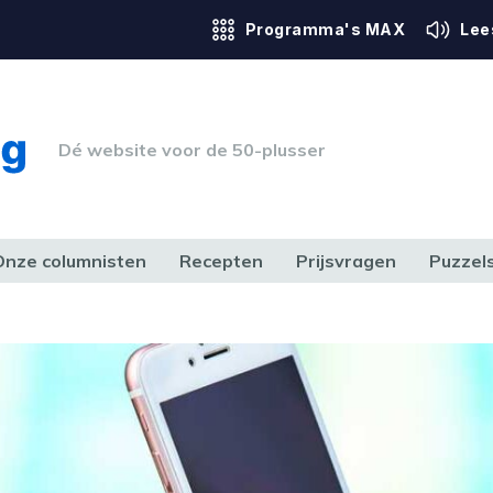
Programma's MAX
Lee
Dé website voor de 50-plusser
Onze columnisten
Recepten
Prijsvragen
Puzzel
ERK & RECHT
GEZONDHEID & SPORT
HUIS, TUIN & HOBBY
MEDIA & 