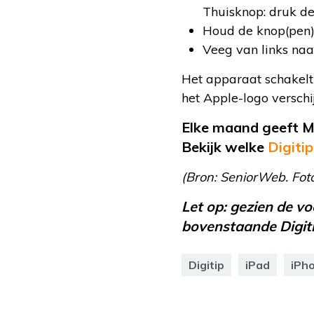
Thuisknop: druk de
Houd de knop(pen) i
Veeg van links naar
Het apparaat schakelt
het Apple-logo verschij
Elke maand geeft MA
Bekijk welke
Digitip
(Bron: SeniorWeb. Fot
Let op: gezien de v
bovenstaande Digitip
Digitip
iPad
iPh