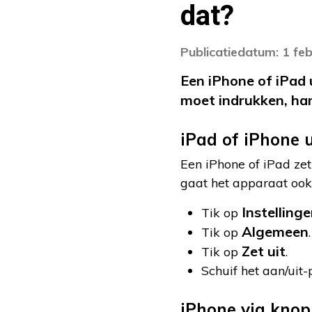
dat?
Publicatiedatum: 1 fe
Een iPhone of iPad
moet indrukken, han
iPad of iPhone u
Een iPhone of iPad ze
gaat het apparaat ook u
Instelling
Tik op
Algemeen
Tik op
.
Zet uit
Tik op
.
Schuif het aan/uit-
iPhone via knop