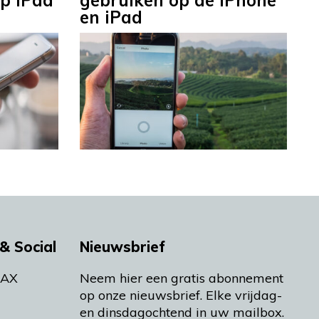
p iPad
gebruiken op de iPhone
en iPad
& Social
Nieuwsbrief
MAX
Neem hier een gratis abonnement
op onze nieuwsbrief. Elke vrijdag-
en dinsdagochtend in uw mailbox.