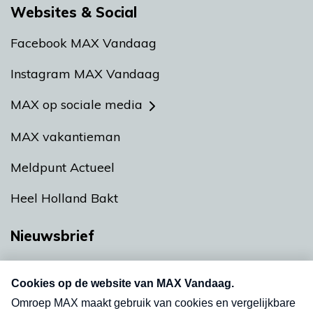
Websites & Social
Facebook MAX Vandaag
Instagram MAX Vandaag
MAX op sociale media
MAX vakantieman
Meldpunt Actueel
Heel Holland Bakt
Nieuwsbrief
Neem hier een gratis abonnement op onze
nieuwsbrief. Elke vrijdag- en dinsdagochtend in
uw mailbox.