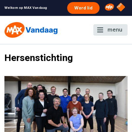
NPO S
Omroep 
Word lid
Welkom op MAX Vandaag
menu
Hersenstichting