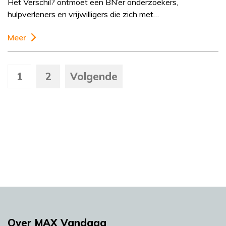
Het Verschil? ontmoet een BN’er onderzoekers,
hulpverleners en vrijwilligers die zich met…
Meer
1
2
Volgende
Over MAX Vandaag