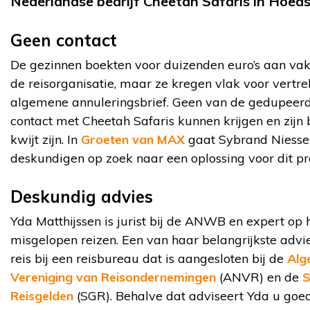
Nederlandse bedrijf Cheetah Safaris in Hoedsp
Geen contact
De gezinnen boekten voor duizenden euro’s aan vaka
de reisorganisatie, maar ze kregen vlak voor vertre
algemene annuleringsbrief. Geen van de gedupeerd
contact met Cheetah Safaris kunnen krijgen en zijn
kwijt zijn. In
Groeten van MAX
gaat Sybrand Niesse
deskundigen op zoek naar een oplossing voor dit p
Deskundig advies
Yda Matthijssen is jurist bij de ANWB en expert op
misgelopen reizen. Een van haar belangrijkste adviez
reis bij een reisbureau dat is aangesloten bij de
Alg
Vereniging van Reisondernemingen
(ANVR) en de
S
Reisgelden
(SGR). Behalve dat adviseert Yda u goed