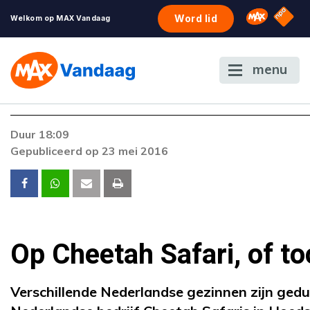
NPO S
Omroep 
Word lid
Welkom op MAX Vandaag
menu
Foutcode 403
Duur 18:09
De gewenste stream is op dit moment niet
Gepubliceerd op 23 mei 2016
beschikbaar. Als het probleem zich blijft voordoe
neem dan contact op met onze klantenservice.
Op Cheetah Safari, of to
Verschillende Nederlandse gezinnen zijn ged