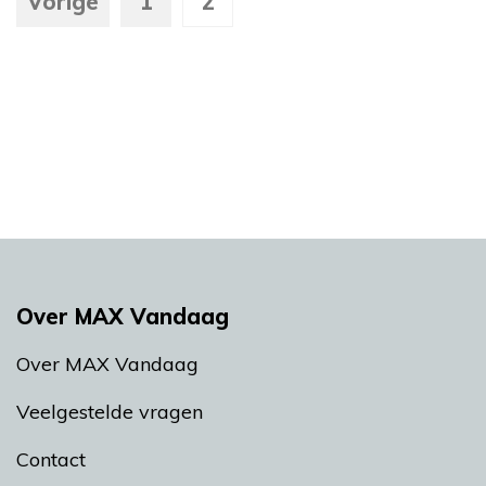
Vorige
1
2
Over MAX Vandaag
Over MAX Vandaag
Veelgestelde vragen
Contact