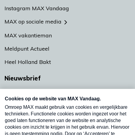
Instagram MAX Vandaag
MAX op sociale media
MAX vakantieman
Meldpunt Actueel
Heel Holland Bakt
Nieuwsbrief
Neem hier een gratis abonnement op onze
nieuwsbrief. Elke vrijdag- en dinsdagochtend in
uw mailbox.
Verzend