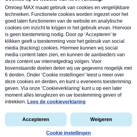
uw mailbox.
Verzend
Nieuwsbrief
Neem hier een gratis abonnement op onze
nieuwsbrief. Elke vrijdag- en dinsdagochtend in uw
mailbox.
Contact
Algemene voorwaarden
Privacyverklaring
Cookieverklaring
Kwetsbaarheid melden
privacyverklaring
Copyright © 2026 MAX Vandaag -
Omroep MAX