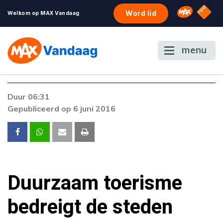
NPO S
Omroep 
Word lid
Welkom op MAX Vandaag
menu
Foutcode 403
Duur 06:31
De gewenste stream is op dit moment niet
Gepubliceerd op 6 juni 2016
beschikbaar. Als het probleem zich blijft
voordoen, neem dan contact op met onze
klantenservice.
Duurzaam toerisme
bedreigt de steden