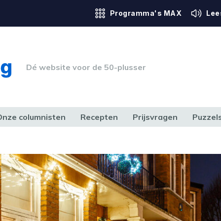
Programma's MAX
Lee
Dé website voor de 50-plusser
Onze columnisten
Recepten
Prijsvragen
Puzzel
ERK & RECHT
GEZONDHEID & SPORT
HUIS, TUIN & HOBBY
MEDIA & 