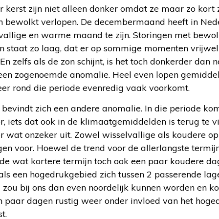
 kerst zijn niet alleen donker omdat ze maar zo kort
en bewolkt verlopen. De decembermaand heeft in Nede
vallige en warme maand te zijn. Storingen met bewol
n staat zo laag, dat er op sommige momenten vrijwel 
n zelfs als de zon schijnt, is het toch donkerder dan n
 een zogenoemde anomalie. Heel even lopen gemidde
er rond die periode evenredig vaak voorkomt.
bevindt zich een andere anomalie. In die periode kom
r, iets dat ook in de klimaatgemiddelden is terug te v
er wat onzeker uit. Zowel wisselvallige als koudere o
n voor. Hoewel de trend voor de allerlangste termijn 
p de wat kortere termijn toch ook een paar koudere d
als een hogedrukgebied zich tussen 2 passerende la
 zou bij ons dan even noordelijk kunnen worden en ko
 paar dagen rustig weer onder invloed van het hog
t.