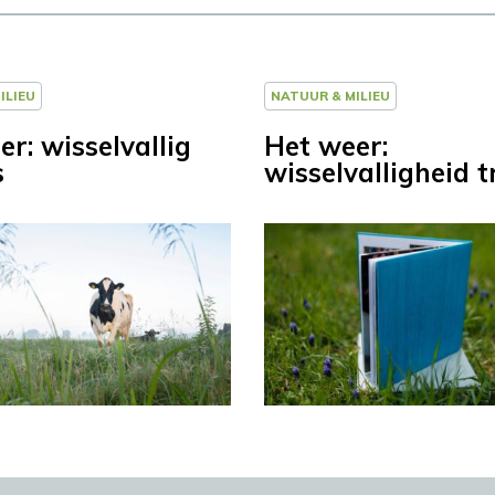
ILIEU
NATUUR & MILIEU
r: wisselvallig
Het weer:
s
wisselvalligheid t