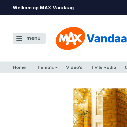
Welkom op MAX Vandaag
menu
Home
Thema’s
Video’s
TV & Radio
CONSUMENT
ETEN & DRINKEN
FAMILIE & RELATIE
GELD, W
TERUG NAAR TOEN