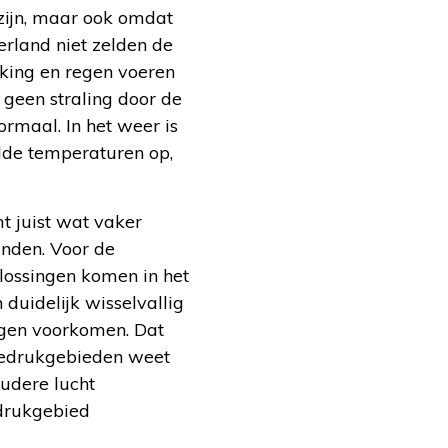
 zijn, maar ook omdat
rland niet zelden de
king en regen voeren
geen straling door de
ormaal. In het weer is
lde temperaturen op,
t juist wat vaker
inden. Voor de
plossingen komen in het
duidelijk wisselvallig
agen voorkomen. Dat
gedrukgebieden weet
udere lucht
edrukgebied