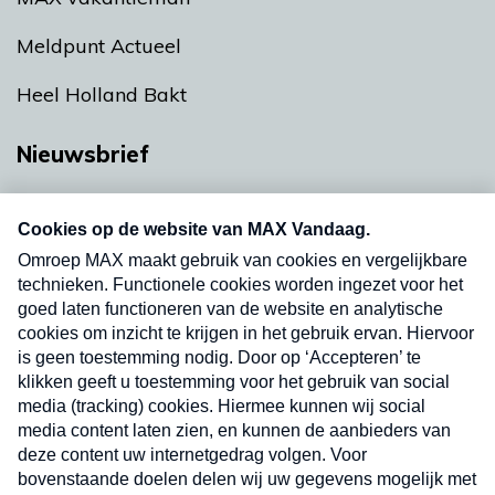
Meldpunt Actueel
Heel Holland Bakt
Nieuwsbrief
Neem hier een gratis abonnement op onze
nieuwsbrief. Elke vrijdag- en dinsdagochtend in
uw mailbox.
Verzend