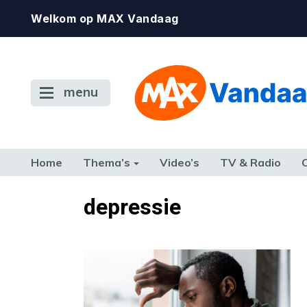
Welkom op MAX Vandaag
menu
Home
Thema’s
Video’s
TV & Radio
CONSUMENT
ETEN & DRINKEN
FAMILIE & RELATIE
GELD, W
depressie
TERUG NAAR TOEN