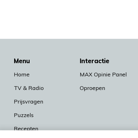
Menu
Interactie
Home
MAX Opinie Panel
TV & Radio
Oproepen
Prijsvragen
Puzzels
Recepten