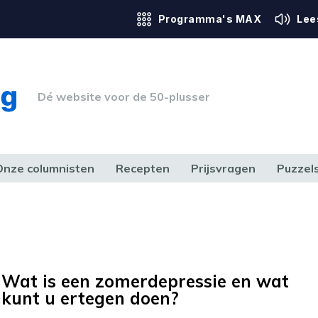
Programma's MAX
Lee
Dé website voor de 50-plusser
Onze columnisten
Recepten
Prijsvragen
Puzzel
ERK & RECHT
GEZONDHEID & SPORT
HUIS, TUIN & HOBBY
MEDIA & 
Wat is een zomerdepressie en wat
kunt u ertegen doen?