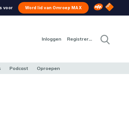
NPO Star
Omroep MAX
s voor
Word lid van Omroep MAX
Inloggen
Registreren
s
Podcast
Oproepen
CULTUUR
NATUUR & MILIEU
REIZEN & VERKEER