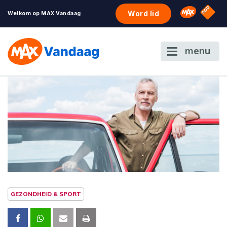
NPO S
Omroep 
Word lid
Welkom op MAX Vandaag
menu
GEZONDHEID & SPORT