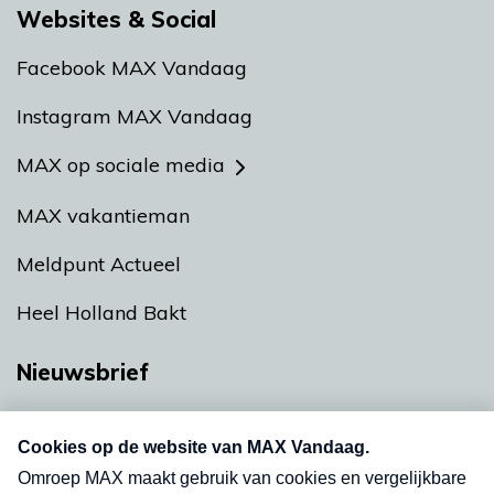
Websites & Social
Facebook MAX Vandaag
Instagram MAX Vandaag
MAX op sociale media
MAX vakantieman
Meldpunt Actueel
Heel Holland Bakt
Nieuwsbrief
Neem hier een gratis abonnement op onze
nieuwsbrief. Elke vrijdag- en dinsdagochtend in
uw mailbox.