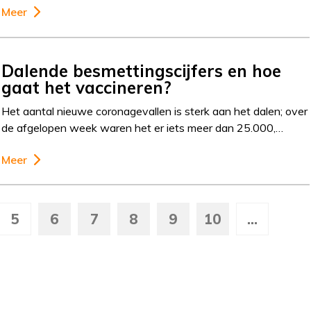
Meer
Dalende besmettingscijfers en hoe
gaat het vaccineren?
Het aantal nieuwe coronagevallen is sterk aan het dalen; over
de afgelopen week waren het er iets meer dan 25.000,…
Meer
5
6
7
8
9
10
...