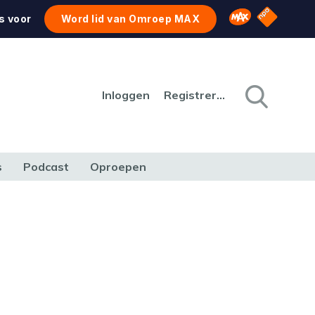
NPO Star
Omroep MAX
s voor
Word lid van Omroep MAX
Inloggen
Registreren
s
Podcast
Oproepen
CULTUUR
NATUUR & MILIEU
REIZEN & VERKEER