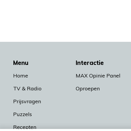
Menu
Interactie
Home
MAX Opinie Panel
TV & Radio
Oproepen
Prijsvragen
Puzzels
Recepten