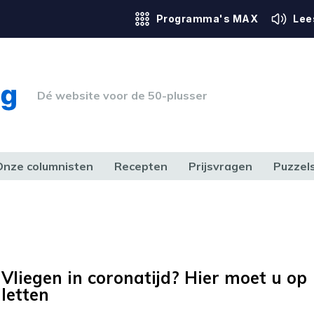
Programma's MAX
Lee
Dé website voor de 50-plusser
Onze columnisten
Recepten
Prijsvragen
Puzzel
ERK & RECHT
GEZONDHEID & SPORT
HUIS, TUIN & HOBBY
MEDIA & 
Vliegen in coronatijd? Hier moet u op
letten