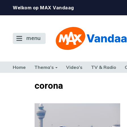
Welkom op MAX Vandaag
menu
Home
Thema’s
Video’s
TV & Radio
CONSUMENT
ETEN & DRINKEN
FAMILIE & RELATIE
GELD, W
corona
TERUG NAAR TOEN