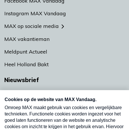
Facebook MAX Vandaag
Instagram MAX Vandaag
MAX op sociale media
MAX vakantieman
Meldpunt Actueel
Heel Holland Bakt
Nieuwsbrief
Neem hier een gratis abonnement op onze
nieuwsbrief. Elke vrijdag- en dinsdagochtend in
uw mailbox.
Verzend