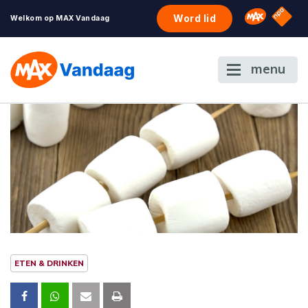
NPO S
Omroep 
Word lid
Welkom op MAX Vandaag
menu
ETEN & DRINKEN