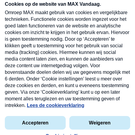
nieuwsbrief. Elke vrijdag- en dinsdagochtend in
uw mailbox.
Verzend
Nieuwsbrief
Neem hier een gratis abonnement op onze
nieuwsbrief. Elke vrijdag- en dinsdagochtend in uw
mailbox.
Contact
Algemene voorwaarden
Privacyverklaring
Cookieverklaring
Kwetsbaarheid melden
privacyverklaring
Copyright © 2026 MAX Vandaag -
Omroep MAX