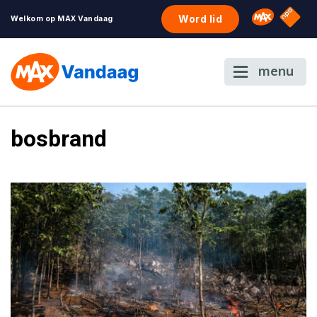
NPO S
Omroep 
Word lid
Welkom op MAX Vandaag
menu
bosbrand