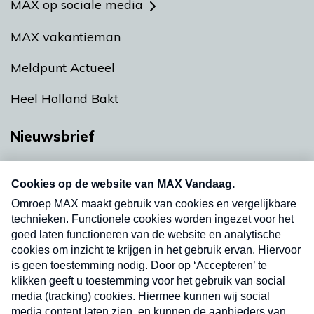
MAX op sociale media
MAX vakantieman
Meldpunt Actueel
Heel Holland Bakt
Nieuwsbrief
Neem hier een gratis abonnement op onze
nieuwsbrief. Elke vrijdag- en dinsdagochtend in
uw mailbox.
Verzend