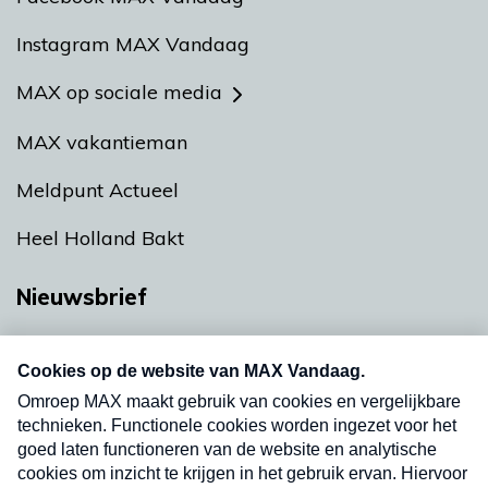
Instagram MAX Vandaag
MAX op sociale media
MAX vakantieman
Meldpunt Actueel
Heel Holland Bakt
Nieuwsbrief
Neem hier een gratis abonnement op onze
nieuwsbrief. Elke vrijdag- en dinsdagochtend in
uw mailbox.
Verzend