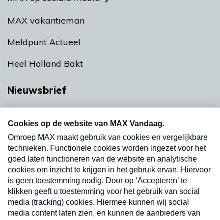
MAX vakantieman
Meldpunt Actueel
Heel Holland Bakt
Nieuwsbrief
Neem hier een gratis abonnement op onze
nieuwsbrief. Elke vrijdag- en dinsdagochtend in
uw mailbox.
Verzend