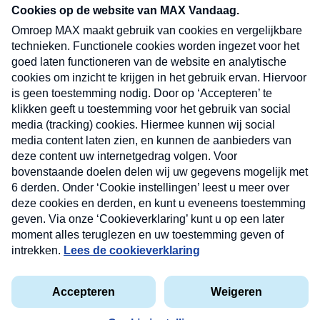
nieuwsbrief. Elke vrijdag- en dinsdagochtend in
uw mailbox.
Verzend
Nieuwsbrief
Neem hier een gratis abonnement op onze
nieuwsbrief. Elke vrijdag- en dinsdagochtend in uw
mailbox.
Contact
Algemene voorwaarden
Privacyverklaring
Cookieverklaring
Kwetsbaarheid melden
privacyverklaring
Copyright © 2026 MAX Vandaag -
Omroep MAX