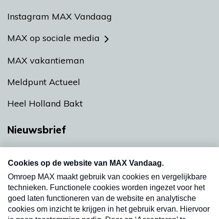
Instagram MAX Vandaag
MAX op sociale media
MAX vakantieman
Meldpunt Actueel
Heel Holland Bakt
Nieuwsbrief
Neem hier een gratis abonnement op onze
nieuwsbrief. Elke vrijdag- en dinsdagochtend in
uw mailbox.
Verzend