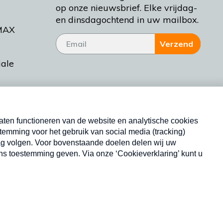
op onze nieuwsbrief. Elke vrijdag-
en dinsdagochtend in uw mailbox.
MAX
Verzend
iale
tieman
ctueel
Nieuwsbrief
d Bakt
Neem hier een gratis abonnement op onze
nieuwsbrief. Elke vrijdag- en dinsdagochtend in uw
mailbox.
Copyright © 2026 MAX Vandaag -
Omroep MAX
privacyverklaring