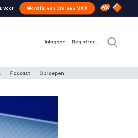
NPO Star
Omroep MAX
s voor
Word lid van Omroep MAX
Inloggen
Registreren
s
Podcast
Oproepen
CULTUUR
NATUUR & MILIEU
REIZEN & VERKEER