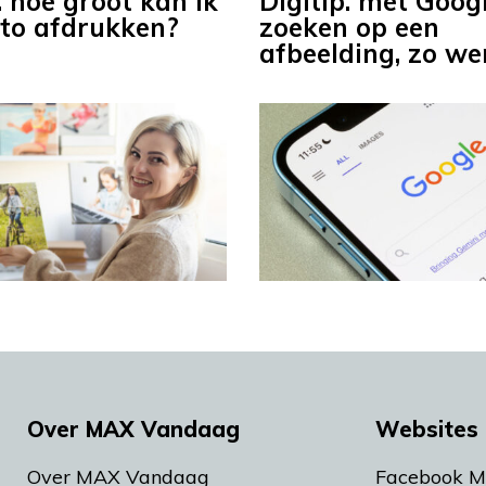
: hoe groot kan ik
Digitip: met Goog
oto afdrukken?
zoeken op een
afbeelding, zo we
Over MAX Vandaag
Websites 
Over MAX Vandaag
Facebook 