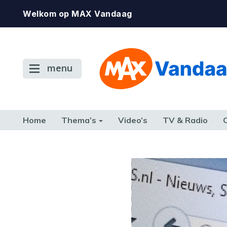
Welkom op MAX Vandaag
menu
Home
Thema’s
Video’s
TV & Radio
CONSUMENT
ETEN & DRINKEN
FAMILIE & RELATIE
GELD, W
TERUG NAAR TOEN