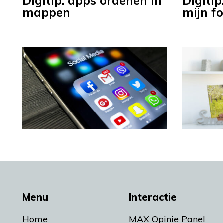
Digitip: apps ordenen in
Digitip
mappen
mijn f
Menu
Interactie
Home
MAX Opinie Panel