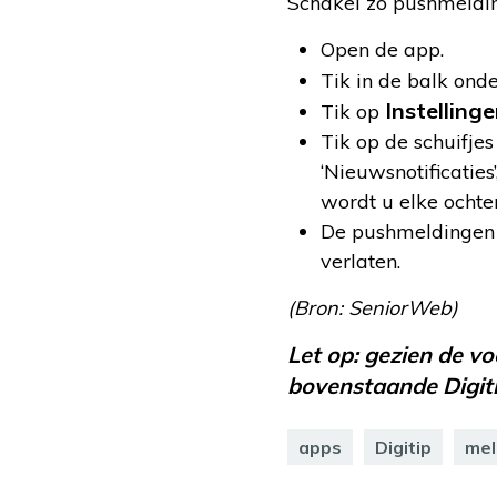
Schakel zo pushmeldi
Open de app.
Tik in de balk ond
Instellinge
Tik op
Tik op de schuifjes
‘Nieuwsnotificaties’
wordt u elke ocht
De pushmeldingen zij
verlaten.
(Bron: SeniorWeb)
Let op: gezien de v
bovenstaande Digitip
apps
Digitip
mel