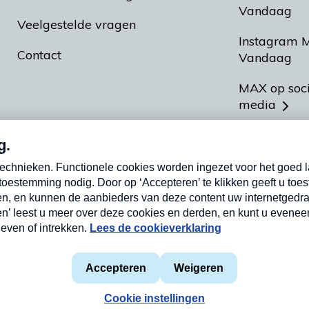
Vandaag
Veelgestelde vragen
Instagram 
Contact
Vandaag
MAX op soc
media
MAX vakan
Meldpunt A
Heel Hollan
aarden
Privacyverklaring
Cookieverklaring