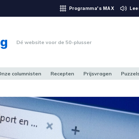
Programma's MAX
Lee
Dé website voor de 50-plusser
Onze columnisten
Recepten
Prijsvragen
Puzzel
ERK & RECHT
GEZONDHEID & SPORT
HUIS, TUIN & HOBBY
MEDIA & 