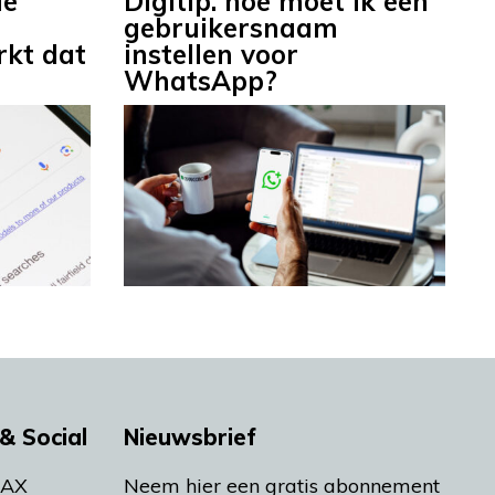
le
Digitip: hoe moet ik een
gebruikersnaam
rkt dat
instellen voor
WhatsApp?
& Social
Nieuwsbrief
MAX
Neem hier een gratis abonnement