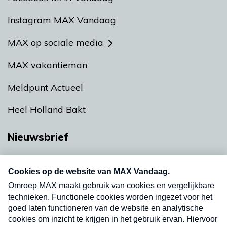
Instagram MAX Vandaag
MAX op sociale media
MAX vakantieman
Meldpunt Actueel
Heel Holland Bakt
Nieuwsbrief
Neem hier een gratis abonnement op onze
nieuwsbrief. Elke vrijdag- en dinsdagochtend in
uw mailbox.
Verzend