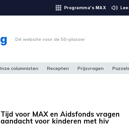
Programma's MAX
Lee
Dé website voor de 50-plusser
Onze columnisten
Recepten
Prijsvragen
Puzzel
ERK & RECHT
GEZONDHEID & SPORT
HUIS, TUIN & HOBBY
MEDIA & 
Tijd voor MAX en Aidsfonds vragen
aandacht voor kinderen met hiv