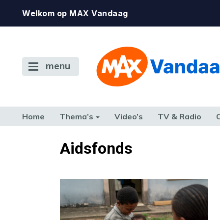
Welkom op MAX Vandaag
menu
Home
Thema’s
Video’s
TV & Radio
CONSUMENT
ETEN & DRINKEN
FAMILIE & RELATIE
GELD, W
Aidsfonds
TERUG NAAR TOEN