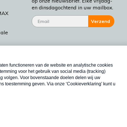
op onze nieuwsbrief. Elke vrijdag-
en dinsdagochtend in uw mailbox.
MAX
Verzend
iale
tieman
ctueel
Nieuwsbrief
d Bakt
Neem hier een gratis abonnement op onze
nieuwsbrief. Elke vrijdag- en dinsdagochtend in uw
mailbox.
Copyright © 2026 MAX Vandaag -
Omroep MAX
privacyverklaring