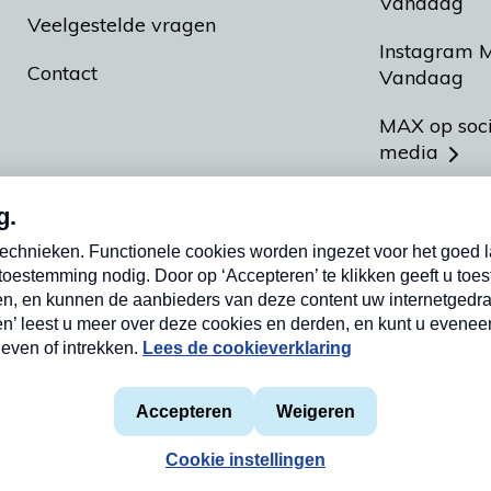
Vandaag
Veelgestelde vragen
Instagram 
Contact
Vandaag
MAX op soc
media
MAX vakan
Meldpunt A
Heel Hollan
aarden
Privacyverklaring
Cookieverklaring