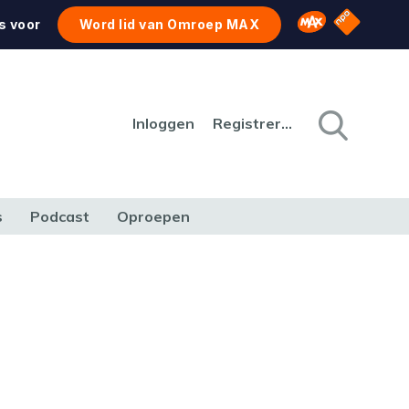
NPO Star
Omroep MAX
s voor
Word lid van Omroep MAX
Inloggen
Registreren
s
Podcast
Oproepen
CULTUUR
NATUUR & MILIEU
REIZEN & VERKEER