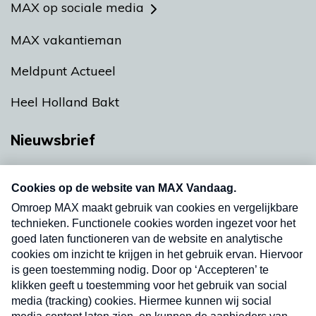
MAX op sociale media
MAX vakantieman
Meldpunt Actueel
Heel Holland Bakt
Nieuwsbrief
Neem hier een gratis abonnement op onze
nieuwsbrief. Elke vrijdag- en dinsdagochtend in
uw mailbox.
Verzend