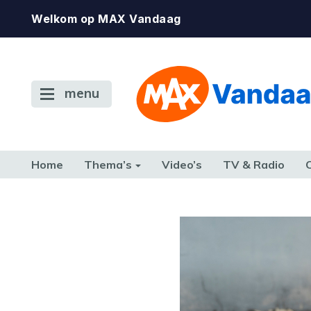
Welkom op MAX Vandaag
menu
Home
Thema’s
Video’s
TV & Radio
CONSUMENT
ETEN & DRINKEN
FAMILIE & RELATIE
GELD, W
TERUG NAAR TOEN