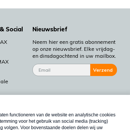
& Social
Nieuwsbrief
MAX
Neem hier een gratis abonnement
op onze nieuwsbrief. Elke vrijdag-
en dinsdagochtend in uw mailbox.
MAX
Verzend
iale
tieman
ctueel
Nieuwsbrief
d Bakt