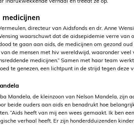
aar indrukwekkende verhaal én treedt ze op.
 medicijnen
Vermeulen, directeur van Aidsfonds en dr. Anne Wensi
 Wensing waarschuwt dat de aidsepidemie verre van on
ood te gaan aan aids, de medicijnen om gezond oud 
 van de mensen met hiv wereldwijd, waaronder veel 
vensreddende medicijnen.” Samen met haar team werk
d te genezen, een lichtpunt in de strijd tegen deze 
andela
ba Mandela, de kleinzoon van Nelson Mandela, zijn a
loor beide ouders aan aids en benadrukt hoe belangrij
ten. “Aids heeft van mij een wees gemaakt. Ik ben een
agische verhaal heeft. Er zijn honderdduizenden kindere