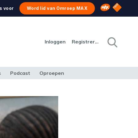
NPO Star
Omroep MAX
s voor
Word lid van Omroep MAX
Inloggen
Registreren
s
Podcast
Oproepen
CULTUUR
NATUUR & MILIEU
REIZEN & VERKEER