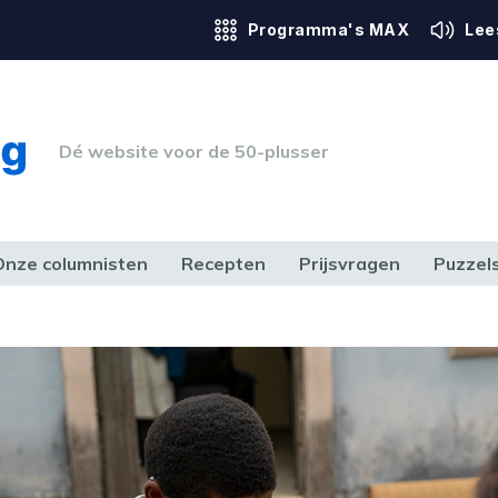
Programma's MAX
Lee
Dé website voor de 50-plusser
Onze columnisten
Recepten
Prijsvragen
Puzzel
ERK & RECHT
GEZONDHEID & SPORT
HUIS, TUIN & HOBBY
MEDIA & 