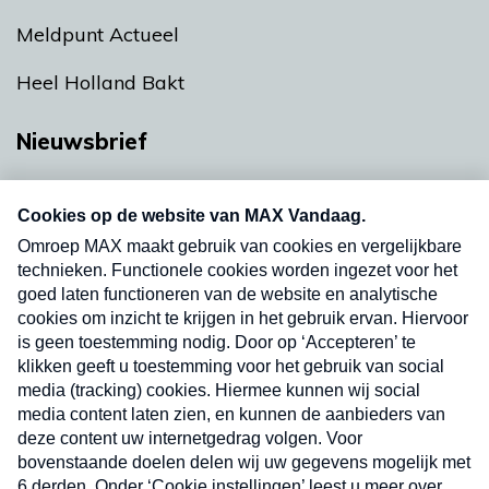
Meldpunt Actueel
Heel Holland Bakt
Nieuwsbrief
Neem hier een gratis abonnement op onze
nieuwsbrief. Elke vrijdag- en dinsdagochtend in
uw mailbox.
Verzend