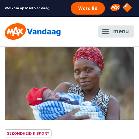
NPO S
Omroep 
Word lid
Welkom op MAX Vandaag
menu
GEZONDHEID & SPORT