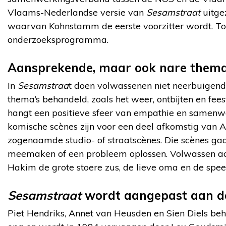
Vlaams-Nederlandse versie van
Sesamstraat
uitge
waarvan Kohnstamm de eerste voorzitter wordt. To
onderzoeksprogramma.
Aansprekende, maar ook nare thema
In
Sesamstraa
t doen volwassenen niet neerbuigen
thema’s behandeld, zoals het weer, ontbijten en fee
hangt een positieve sfeer van empathie en samenwerk
komische scènes zijn voor een deel afkomstig van 
zogenaamde studio- of straatscènes. Die scènes gaa
meemaken of een probleem oplossen. Volwassen acteu
Hakim de grote stoere zus, de lieve oma en de spee
Sesamstraat
wordt aangepast aan de
Piet Hendriks, Annet van Heusden en Sien Diels be