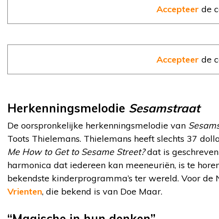
Accepteer
de c
Accepteer
de c
Herkenningsmelodie
Sesamstraat
De oorspronkelijke herkenningsmelodie van
Sesams
Toots Thielemans. Thielemans heeft slechts 37 doll
Me How to Get to Sesame Street?
dat is geschreven
harmonica dat iedereen kan meeneuriën, is te hore
bekendste kinderprogramma’s ter wereld. Voor de 
Vrienten
, die bekend is van Doe Maar.
“Magische in hun denken”