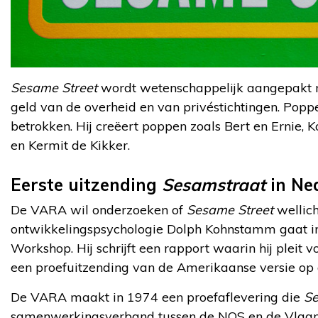
Sesame Street
wordt wetenschappelijk aangepakt me
geld van de overheid en van privéstichtingen. Poppe
betrokken. Hij creëert poppen zoals Bert en Ernie, 
en Kermit de Kikker.
Eerste uitzending
Sesamstraat
in Ne
De VARA wil onderzoeken of
Sesame Street
wellich
ontwikkelingspsychologie Dolph Kohnstamm gaat in
Workshop. Hij schrijft een rapport waarin hij pleit 
een proefuitzending van de Amerikaanse versie op
De VARA maakt in 1974 een proefaflevering die
Se
samenwerkingsverband tussen de NOS en de Vla