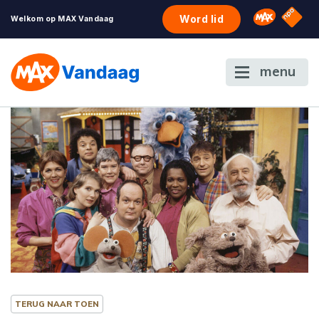
NPO S
Omroep 
Word lid
Welkom op MAX Vandaag
menu
TERUG NAAR TOEN