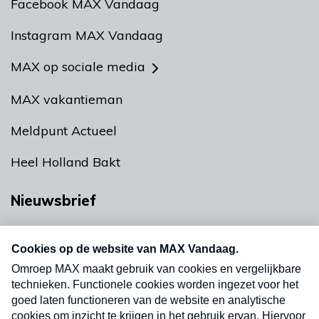
Facebook MAX Vandaag
Instagram MAX Vandaag
MAX op sociale media
MAX vakantieman
Meldpunt Actueel
Heel Holland Bakt
Nieuwsbrief
Neem hier een gratis abonnement op onze
nieuwsbrief. Elke vrijdag- en dinsdagochtend in
uw mailbox.
Verzend