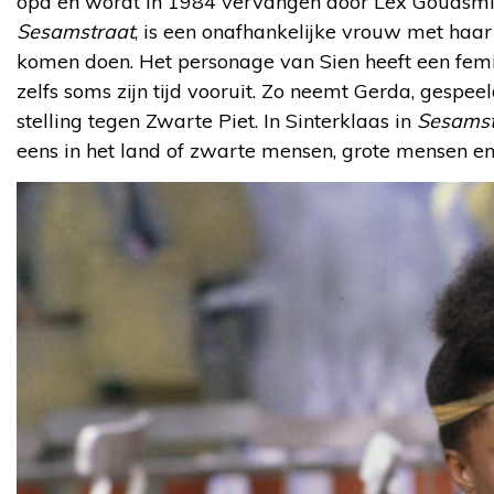
opa en wordt in 1984 vervangen door Lex Goudsmit. 
Sesamstraat
, is een onafhankelijke vrouw met ha
komen doen. Het personage van Sien heeft een femin
zelfs soms zijn tijd vooruit. Zo neemt Gerda, gespe
stelling tegen Zwarte Piet. In Sinterklaas in
Sesamst
eens in het land of zwarte mensen, grote mensen en