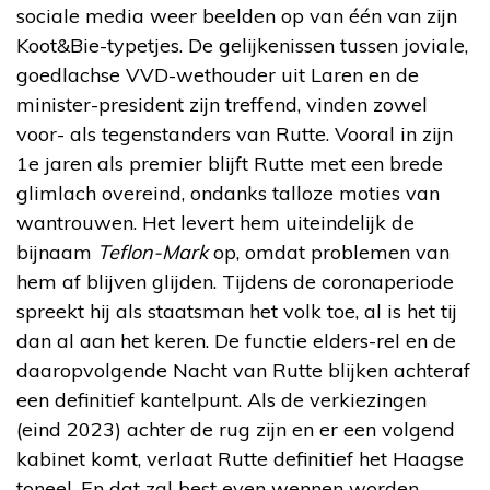
sociale media weer beelden op van één van zijn
Koot&Bie-typetjes. De gelijkenissen tussen joviale,
goedlachse VVD-wethouder uit Laren en de
minister-president zijn treffend, vinden zowel
voor- als tegenstanders van Rutte. Vooral in zijn
1e jaren als premier blijft Rutte met een brede
glimlach overeind, ondanks talloze moties van
wantrouwen. Het levert hem uiteindelijk de
bijnaam
Teflon-Mark
op, omdat problemen van
hem af blijven glijden. Tijdens de coronaperiode
spreekt hij als staatsman het volk toe, al is het tij
dan al aan het keren. De functie elders-rel en de
daaropvolgende Nacht van Rutte blijken achteraf
een definitief kantelpunt. Als de verkiezingen
(eind 2023) achter de rug zijn en er een volgend
kabinet komt, verlaat Rutte definitief het Haagse
toneel. En dat zal best even wennen worden.