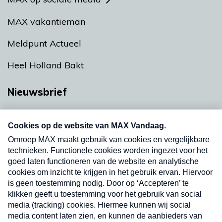
MAX vakantieman
Meldpunt Actueel
Heel Holland Bakt
Nieuwsbrief
Neem hier een gratis abonnement op onze
nieuwsbrief. Elke vrijdag- en dinsdagochtend in
uw mailbox.
Verzend