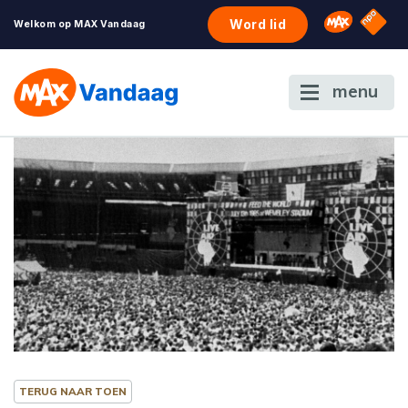
NPO S
Omroep 
Word lid
Welkom op MAX Vandaag
menu
TERUG NAAR TOEN