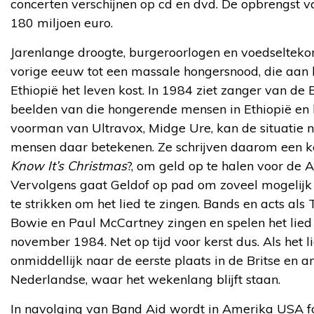
concerten verschijnen op cd en dvd. De opbrengst v
180 miljoen euro.
Jarenlange droogte, burgeroorlogen en voedseltekor
vorige eeuw tot een massale hongersnood, die aan
Ethiopië het leven kost. In 1984 ziet zanger van d
beelden van die hongerende mensen in Ethiopië en b
voorman van Ultravox, Midge Ure, kan de situatie ni
mensen daar betekenen. Ze schrijven daarom een ker
Know It’s Christmas
?, om geld op te halen voor de 
Vervolgens gaat Geldof op pad om zoveel mogelijk b
te strikken om het lied te zingen. Bands en acts als
Bowie en Paul McCartney zingen en spelen het lie
november 1984. Net op tijd voor kerst dus. Als het li
onmiddellijk naar de eerste plaats in de Britse en a
Nederlandse, waar het wekenlang blijft staan.
In navolging van Band Aid wordt in Amerika USA fo