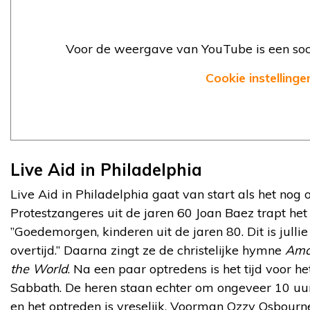
Voor de weergave van YouTube is een soci
Cookie instellinge
Live Aid in Philadelphia
Live Aid in Philadelphia gaat van start als het nog o
Protestzangeres uit de jaren 60 Joan Baez trapt he
”Goedemorgen, kinderen uit de jaren 80. Dit is julli
overtijd.” Daarna zingt ze de christelijke hymne
Ama
the World
. Na een paar optredens is het tijd voor h
Sabbath. De heren staan echter om ongeveer 10 uur
en het optreden is vreselijk. Voorman Ozzy Osbourne z