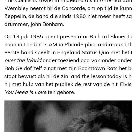
Phil Collins is zowel in Engeland als in Amerika aa
Wembley neemt hij de Concorde, om op tijd te kun
Zeppelin, de band die sinds 1980 niet meer heeft
drummer, John Bonham.
Op 13 juli 1985 opent presentator Richard Skiner Li
noon in London, 7 AM in Philadelphia, and around the
eerste band speelt in Engeland Status Quo met he
over the World
onder toeziend oog van onder andere
Bob Geldof zelf zingt met zijn Boomtown Rats het
stopt bewust als hij de zin “and the lesson today is h
hij met hulp van het publiek de rest van de hit. Elvi
You Need is Love
ten gehore.