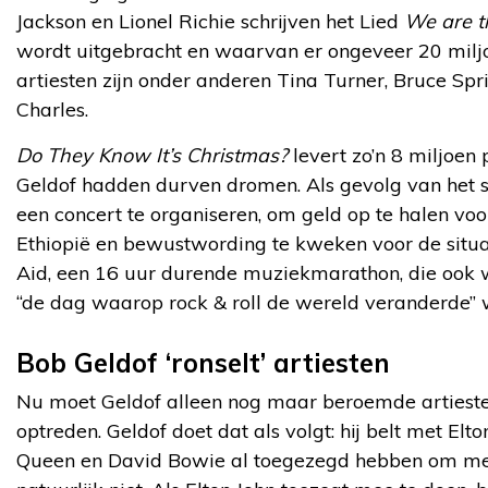
Jackson en Lionel Richie schrijven het Lied
We are t
wordt uitgebracht en waarvan er ongeveer 20 milj
artiesten zijn onder anderen Tina Turner, Bruce Spri
Charles.
Do They Know It’s Christmas?
levert zo’n 8 miljoen
Geldof hadden durven dromen. Als gevolg van het s
een concert te organiseren, om geld op te halen v
Ethiopië en bewustwording te kweken voor de situa
Aid, een 16 uur durende muziekmarathon, die ook 
“de dag waarop rock & roll de wereld veranderde”
Bob Geldof ‘ronselt’ artiesten
Nu moet Geldof alleen nog maar beroemde artiesten
optreden. Geldof doet dat als volgt: hij belt met El
Queen en David Bowie al toegezegd hebben om mee