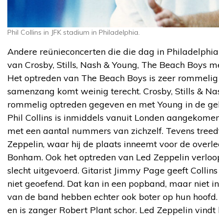
Phil Collins in JFK stadium in Philadelphia.
Andere reünieconcerten die die dag in Philadelphia
van Crosby, Stills, Nash & Young, The Beach Boys m
Het optreden van The Beach Boys is zeer rommeli
samenzang komt weinig terecht. Crosby, Stills & N
rommelig optreden gegeven en met Young in de gele
Phil Collins is inmiddels vanuit Londen aangekomen 
met een aantal nummers van zichzelf. Tevens treedt
Zeppelin, waar hij de plaats inneemt voor de over
Bonham. Ook het optreden van Led Zeppelin verloop
slecht uitgevoerd. Gitarist Jimmy Page geeft Collin
niet geoefend. Dat kan in een popband, maar niet i
van de band hebben echter ook boter op hun hoofd. 
en is zanger Robert Plant schor. Led Zeppelin vindt 