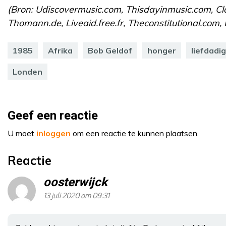
(Bron: Udiscovermusic.com, Thisdayinmusic.com, Cla
Thomann.de, Liveaid.free.fr, Theconstitutional.com
1985
Afrika
Bob Geldof
honger
liefdadi
Londen
Geef een reactie
U moet
inloggen
om een reactie te kunnen plaatsen.
Reactie
oosterwijck
13 juli 2020 om 09:31