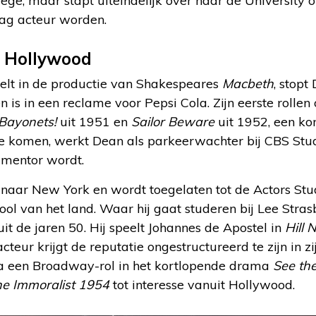
ege, maar stapt uiteindelijk over naar de University of
aag acteur worden.
t Hollywood
elt in de productie van Shakespeares
Macbeth
, stopt
en is in een reclame voor Pepsi Cola. Zijn eerste rolle
 Bayonets!
uit 1951 en
Sailor Beware
uit 1952, een ko
te komen, werkt Dean als parkeerwachter bij CBS Stud
n mentor wordt.
 naar New York en wordt toegelaten tot de Actors Stu
ool van het land. Waar hij gaat studeren bij Lee Strasb
uit de jaren 50. Hij speelt Johannes de Apostel in
Hill 
teur krijgt de reputatie ongestructureerd te zijn in z
 Na een Broadway-rol in het kortlopende drama
See th
e Immoralist 1954
tot interesse vanuit Hollywood.