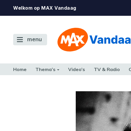
Welkom op MAX Vandaag
menu
Home
Thema’s
Video’s
TV & Radio
CONSUMENT
ETEN & DRINKEN
FAMILIE & RELATIE
GELD, W
TERUG NAAR TOEN