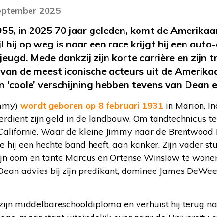
september 2025
5, in 2025 70 jaar geleden, komt de Amerikaan
l hij op weg is naar een race krijgt hij een aut
eugd. Mede dankzij zijn korte carrière en zijn 
 van de meest iconische acteurs uit de Amerikaan
jn ‘coole’ verschijning hebben tevens van Dean
immy)
wordt geboren op 8 februari 1931
in Marion, I
rdient zijn geld in de landbouw. Om tandtechnicus te
alifornië. Waar de kleine Jimmy naar de Brentwood Pu
 hij een hechte band heeft, aan kanker. Zijn vader st
jn oom en tante Marcus en Ortense Winslow te wonen. 
Dean advies bij zijn predikant, dominee James DeWeerd,
ijn middelbareschooldiploma en verhuist hij terug naar