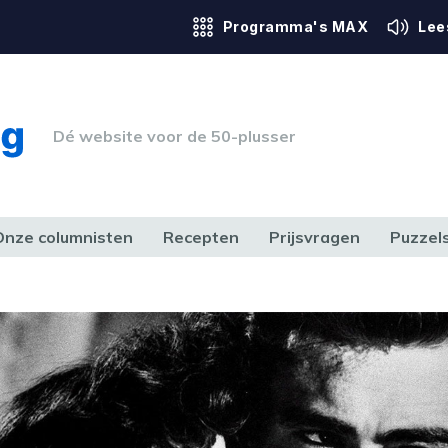
Programma's MAX
Lee
Dé website voor de 50-plusser
Onze columnisten
Recepten
Prijsvragen
Puzzel
ERK & RECHT
GEZONDHEID & SPORT
HUIS, TUIN & HOBBY
MEDIA & 