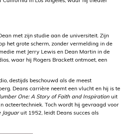
 California in Los Angeles, waar hij theater
 Dean met zijn studie aan de universiteit. Zijn
n op het grote scherm, zonder vermelding in de
medie met Jerry Lewis en Dean Martin in de
ios, waar hij Rogers Brackett ontmoet, een
dio, destijds beschouwd als de meest
erg. Deans carrière neemt een vlucht en hij is te
Number One: A Story of Faith and Inspiration
uit
ijn acteertechniek. Toch wordt hij gevraagd voor
e Jaguar
uit 1952, leidt Deans succes als