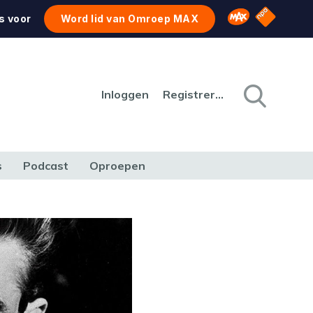
NPO Star
Omroep MAX
s voor
Word lid van Omroep MAX
Inloggen
Registreren
s
Podcast
Oproepen
CULTUUR
NATUUR & MILIEU
REIZEN & VERKEER