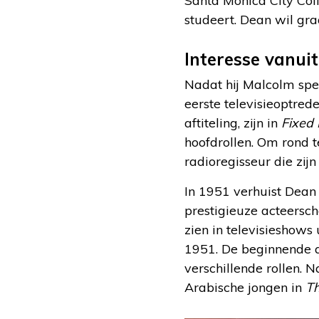
Santa Monica City Coll
studeert. Dean wil gr
Interesse vanui
Nadat hij Malcolm spe
eerste televisieoptred
aftiteling, zijn in
Fixed
hoofdrollen. Om rond 
radioregisseur die zij
In 1951 verhuist Dean
prestigieuze acteersch
zien in televisieshows 
1951. De beginnende ac
verschillende rollen.
Arabische jongen in
Th