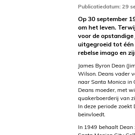
Publicatiedatum: 29 
Op 30 september 195
om het leven. Terwij
voor de opstandige j
uitgegroeid tot één
rebelse imago en zi
James Byron Dean (J
Wilson. Deans vader ve
naar Santa Monica in C
Deans moeder, met wie
quakerboerderij van zi
In deze periode zoekt 
beïnvloedt.
In 1949 behaalt Dean z