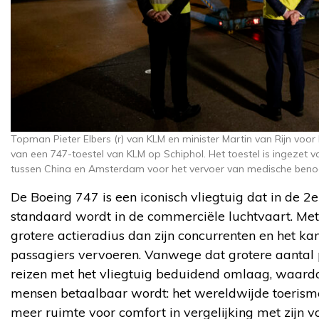
Topman Pieter Elbers (r) van KLM en minister Martin van Rijn voo
van een 747-toestel van KLM op Schiphol. Het toestel is ingezet v
tussen China en Amsterdam voor het vervoer van medische benod
De Boeing 747 is een iconisch vliegtuig dat in de 
standaard wordt in de commerciële luchtvaart. Met
grotere actieradius dan zijn concurrenten en het k
passagiers vervoeren. Vanwege dat grotere aantal p
reizen met het vliegtuig beduidend omlaag, waardo
mensen betaalbaar wordt: het wereldwijde toerisme
meer ruimte voor comfort in vergelijking met zijn 