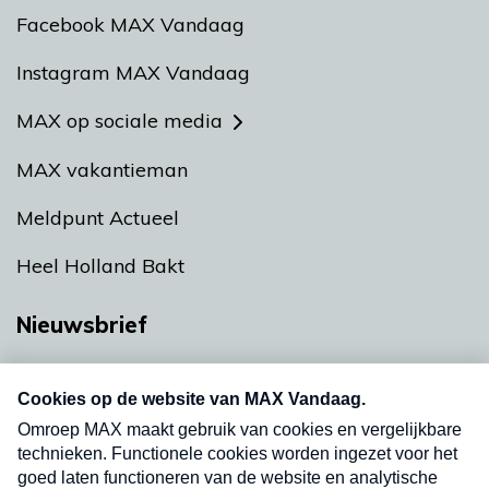
Facebook MAX Vandaag
Instagram MAX Vandaag
MAX op sociale media
MAX vakantieman
Meldpunt Actueel
Heel Holland Bakt
Nieuwsbrief
Neem hier een gratis abonnement op onze
nieuwsbrief. Elke vrijdag- en dinsdagochtend in
uw mailbox.
Verzend