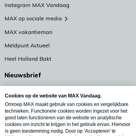
Instagram MAX Vandaag
MAX op sociale media
MAX vakantieman
Meldpunt Actueel
Heel Holland Bakt
Nieuwsbrief
Neem hier een gratis abonnement op onze
nieuwsbrief. Elke vrijdag- en dinsdagochtend in
uw mailbox.
Verzend