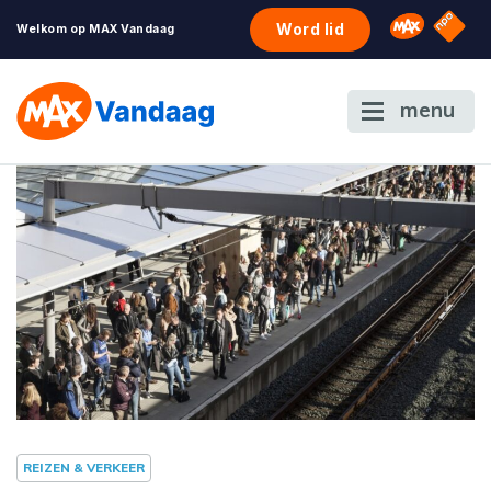
NPO S
Omroep 
Word lid
Welkom op MAX Vandaag
menu
REIZEN & VERKEER