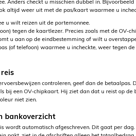
e. Anders checkt u misschien dubbel in. Bijvoorbeeld
ok altijd weer uit met de pas/kaart waarmee u inchec
 u wilt reizen uit de portemonnee.
foon) tegen de kaartlezer. Precies zoals met de OV-ch
Komt u aan op de eindbestemming of wilt u overstapp
as (of telefoon) waarmee u incheckte, weer tegen de 
 reis
rvoersbewijzen controleren, geef dan de betaalpas. D
ls bij een OV-chipkaart. Hij ziet dan dat u reist op de
leur niet zien.
in bankoverzicht
is wordt automatisch afgeschreven. Dit gaat per dag
 pakt, ziet in de afschriften alleen het totaalbedrag. 