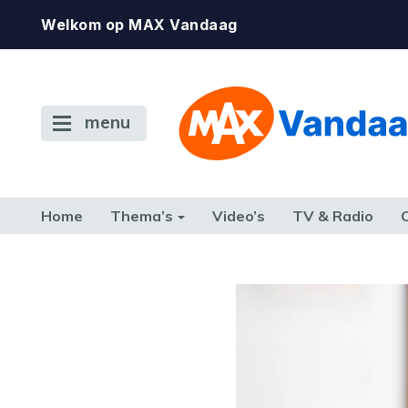
Welkom op MAX Vandaag
menu
Home
Thema’s
Video’s
TV & Radio
CONSUMENT
ETEN & DRINKEN
FAMILIE & RELATIE
GELD, W
TERUG NAAR TOEN