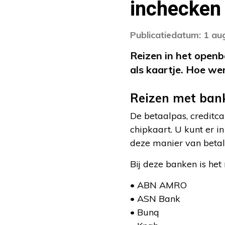
inchecken
Publicatiedatum: 1 au
Reizen in het open
als kaartje. Hoe w
Reizen met ban
De betaalpas, creditc
chipkaart. U kunt er i
deze manier van betal
Bij deze banken is het
• ABN AMRO
• ASN Bank
• Bunq