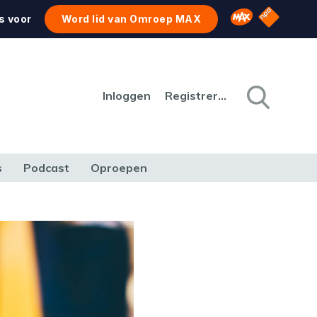
NPO Star
Omroep MAX
s voor
Word lid van Omroep MAX
Inloggen
Registreren
s
Podcast
Oproepen
CULTUUR
NATUUR & MILIEU
REIZEN & VERKEER