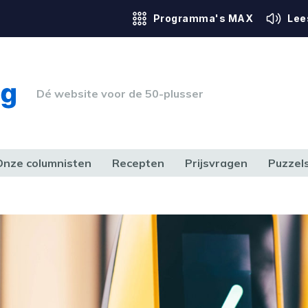
Programma's MAX
Lee
Dé website voor de 50-plusser
Onze columnisten
Recepten
Prijsvragen
Puzzel
ERK & RECHT
GEZONDHEID & SPORT
HUIS, TUIN & HOBBY
MEDIA & 